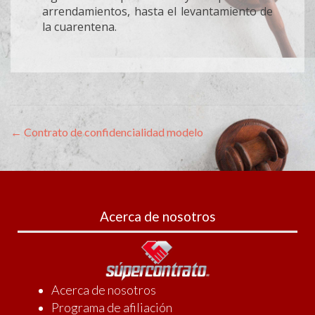
arrendamientos, hasta el levantamiento de
la cuarentena.
←
Contrato de confidencialidad modelo
Navegación
de
entradas
Acerca de nosotros
Acerca de nosotros
Programa de afiliación