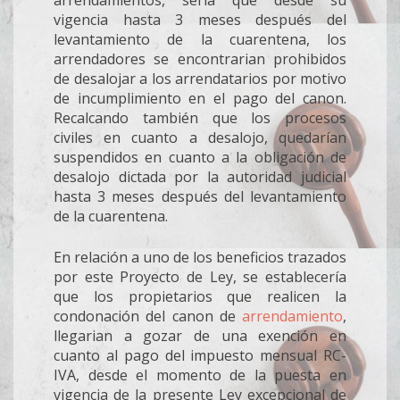
arrendamientos, sería que desde su
vigencia hasta 3 meses después del
levantamiento de la cuarentena, los
arrendadores se encontrarian prohibidos
de desalojar a los arrendatarios por motivo
de incumplimiento en el pago del canon.
Recalcando también que los procesos
civiles en cuanto a desalojo, quedarían
suspendidos en cuanto a la obligación de
desalojo dictada por la autoridad judicial
hasta 3 meses después del levantamiento
de la cuarentena.
En relación a uno de los beneficios trazados
por este Proyecto de Ley, se establecería
que los propietarios que realicen la
condonación del canon de
arrendamiento
,
llegarian a gozar de una exención en
cuanto al pago del impuesto mensual RC-
IVA, desde el momento de la puesta en
vigencia de la presente Ley excepcional de