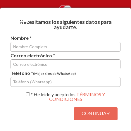
NUESTROS
INGRESAR
SERVICIOS
Necesitamos los siguientes datos para
ayudarte.
Nombre *
Guardar y continuar
después
Correo electrónico *
CONTRATO DE TRABAJO POR
TIEMPO INDEFINIDO PARA
Teléfono *
(Mejor si es de WhatsApp)
CONTADOR
* He leído y acepto los
TÉRMINOS Y
CONDICIONES
Paso 1 de 11
CONTINUAR
9%
Por favor señale si el
es una