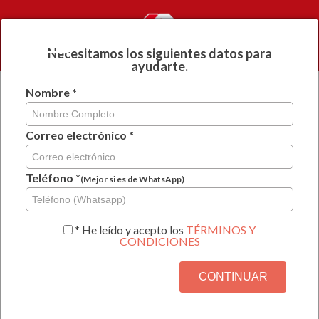
NUESTROS
INGRESAR
SERVICIOS
Necesitamos los siguientes datos para
ayudarte.
Nombre *
Guardar y continuar
después
Correo electrónico *
CONTRATO DE TRABAJO POR
TIEMPO INDEFINIDO PARA
Teléfono *
(Mejor si es de WhatsApp)
VENDEDOR
* He leído y acepto los
TÉRMINOS Y
CONDICIONES
Paso 1 de 11
CONTINUAR
9%
Por favor señale si el
es una