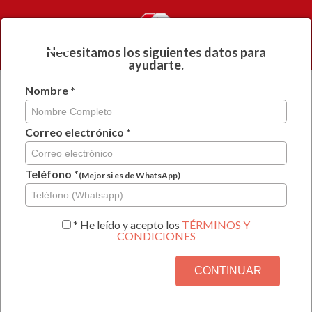
NUESTROS
INGRESAR
SERVICIOS
Necesitamos los siguientes datos para
ayudarte.
Nombre *
Guardar y continuar
después
Correo electrónico *
CONTRATO DE TRABAJO A PLAZO
FIJO
Teléfono *
(Mejor si es de WhatsApp)
Paso 1 de 10
* He leído y acepto los
TÉRMINOS Y
CONDICIONES
10%
CONTINUAR
Por favor señale si el
es una
EMPLEADOR
PERSONA
o es una
NATURAL
PERSONA JURÍDICA: